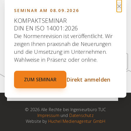
×
SEMINAR AM 08.09.2026
KOMPAKTSEMINAR
DIN EN ISO 14001:2026
Die Normenrevision ist veröffentlicht. Wir
30 JAHRE ERFAHRUNG
zeigen Ihnen praxisnah die Neuerungen
30 JAHRE PARTNERSCHAFT
und die Umsetzung im Unternehmen.
30 JAHRE KOMPETENZ
Wahlweise in Präsenz oder online.
30 JAHRE ENGAGEMENT
Direkt anmelden
ZUM SEMINAR
100 % VERTRAUEN
© 2026 Alle Rechte bei Ingenieurbüro TUC
Impressum
und
Datenschutz
Website by
Huchel Medienagentur GmbH