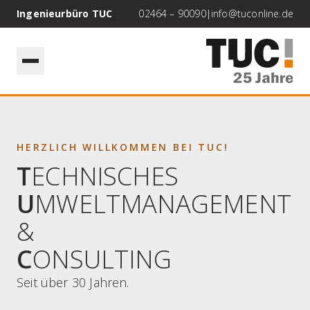
Ingenieurbüro TUC
02464 – 90090
|
info@tuconline.de
HERZLICH WILLKOMMEN BEI TUC!
T
ECHNISCHES
U
MWELTMANAGEMENT
&
C
ONSULTING
Seit über 30 Jahren.