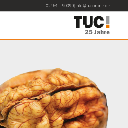
02464 – 90090
|
info@tuconline.de