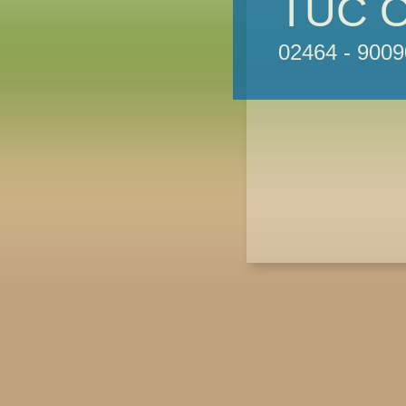
TUC O
02464 - 9009