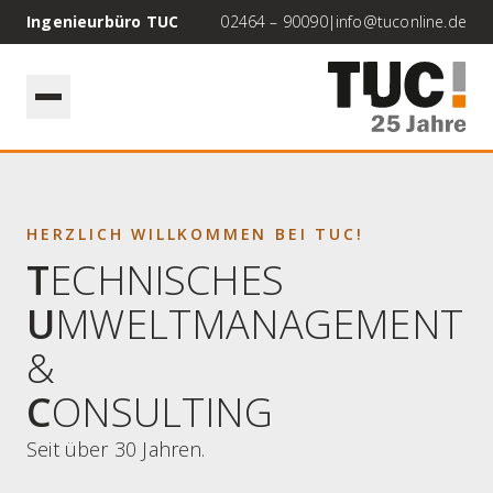
Ingenieurbüro TUC
02464 – 90090
|
info@tuconline.de
HERZLICH WILLKOMMEN BEI TUC!
T
ECHNISCHES
U
MWELTMANAGEMENT
&
C
ONSULTING
Seit über 30 Jahren.