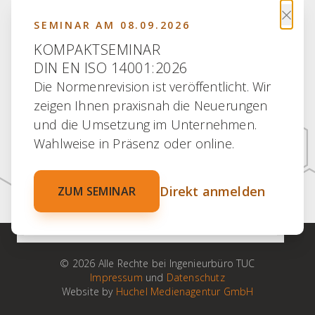
×
SEMINAR AM 08.09.2026
KOMPAKTSEMINAR
DIN EN ISO 14001:2026
Die Normenrevision ist veröffentlicht. Wir
30 JAHRE ERFAHRUNG
zeigen Ihnen praxisnah die Neuerungen
30 JAHRE PARTNERSCHAFT
und die Umsetzung im Unternehmen.
30 JAHRE KOMPETENZ
Wahlweise in Präsenz oder online.
30 JAHRE ENGAGEMENT
Direkt anmelden
ZUM SEMINAR
100 % VERTRAUEN
© 2026 Alle Rechte bei Ingenieurbüro TUC
Impressum
und
Datenschutz
Website by
Huchel Medienagentur GmbH