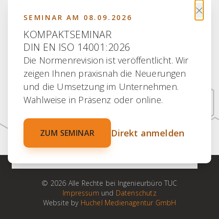
×
SEMINAR AM 08.09.2026
KOMPAKTSEMINAR
DIN EN ISO 14001:2026
Die Normenrevision ist veröffentlicht. Wir
30 JAHRE ERFAHRUNG
zeigen Ihnen praxisnah die Neuerungen
30 JAHRE PARTNERSCHAFT
und die Umsetzung im Unternehmen.
30 JAHRE KOMPETENZ
Wahlweise in Präsenz oder online.
30 JAHRE ENGAGEMENT
Direkt anmelden
ZUM SEMINAR
100 % VERTRAUEN
© 2026 Alle Rechte bei Ingenieurbüro TUC
Impressum
und
Datenschutz
Website by
Huchel Medienagentur GmbH