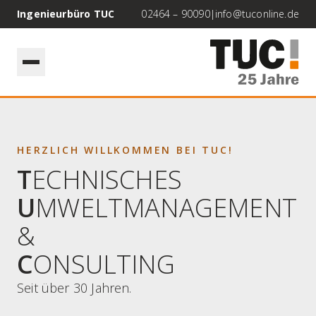
Ingenieurbüro TUC
02464 – 90090
|
info@tuconline.de
HERZLICH WILLKOMMEN BEI TUC!
T
ECHNISCHES
U
MWELTMANAGEMENT
&
C
ONSULTING
Seit über 30 Jahren.