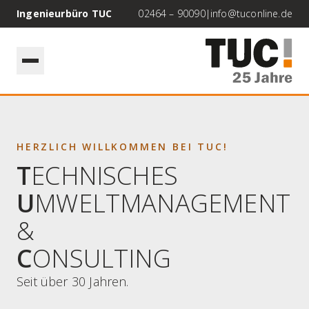
Ingenieurbüro TUC
02464 – 90090
|
info@tuconline.de
HERZLICH WILLKOMMEN BEI TUC!
T
ECHNISCHES
U
MWELTMANAGEMENT
&
C
ONSULTING
Seit über 30 Jahren.