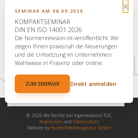
×
SEMINAR AM 08.09.2026
KOMPAKTSEMINAR
DIN EN ISO 14001:2026
Die Normenrevision ist veröffentlicht. Wir
30 JAHRE ERFAHRUNG
zeigen Ihnen praxisnah die Neuerungen
30 JAHRE PARTNERSCHAFT
und die Umsetzung im Unternehmen.
30 JAHRE KOMPETENZ
Wahlweise in Präsenz oder online.
30 JAHRE ENGAGEMENT
Direkt anmelden
ZUM SEMINAR
100 % VERTRAUEN
© 2026 Alle Rechte bei Ingenieurbüro TUC
Impressum
und
Datenschutz
Website by
Huchel Medienagentur GmbH